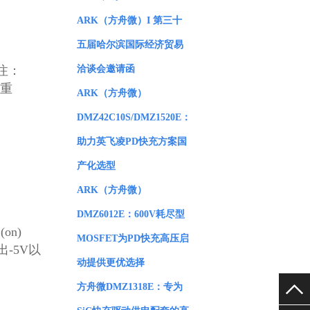
ARK（方舟微）I 第三十
五届哈尔滨国际经济贸易
关注：
洽谈会邀请函
重
ARK（方舟微）
DMZ42C10S/DMZ1520E：
助力英飞凌PD快充方案国
产化选型
ARK（方舟微）
DMZ6012E：600V耗尽型
(on)
MOSFET为PD快充高压启
出
-5V
以
动提供更优选择
方舟微DMZ1318E：专为