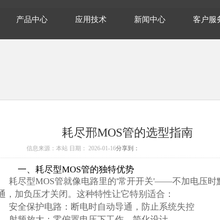
产品中心
应用技术
新闻中心
客户服
耗尽邢MOS管的选型指南
信息来源：本站 日期：
2026-01-16
分享到：
一、耗尽型MOS管的独特优势
耗尽型MOS管就像电路里的'常开开关'——不加电压时
通，加负压才关闭。这种特性让它特别适合：
安全保护电路：断电时自动导通，防止系统失控
射频放大：零偏置电压下工作，简化设计