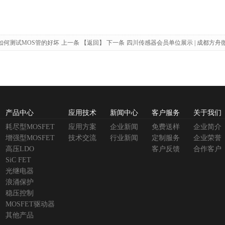
如何测试MOS管的好坏
上一条
【返回】
下一条
四川传感器会员单位展示 | 成都方舟
产品中心
应用技术
新闻中心
客户服务
关于我们
耗尽型MOSFET
应用方案
企业新闻
免费送样
企业简介
增强型MOSFET
技术交流
行业新闻
定制服务
企业荣誉
高压LDO
客户反馈
合作客户
SiC FET
光继电器
浪涌保护
稳压控制
MOSFET驱动器
其他产品