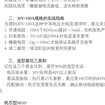
高阻抗场景：栅极漏电流极低，适合精密测量
二、30V/100A规格的实战指南
当遇到30V/100A这种'中等电压大电流'需求时，重点
1.
导通电阻
：
100A
下
RDS(on)
最好＜
5mΩ
，否则发热严
2.
封装散热
：
TO-247
或
D²PAK
封装是基本要求
3.
栅极电荷
：
Qg
＜
100nC
才能保证高频开关效率
4.
体二极管
：续流时反向恢复时间要短
三、选型避坑三原则
记住这三个黄金法则，避开90%的选型失误：
·
电压留余量
：
30V
应用选
40V
以上耐压
·
看温度曲线
：别只看
25℃
参数，重点查
100℃
时的
RDS
·
匹配驱动
：耗尽型需要负压关断，确认驱动电路能输
上
耗尽型MOS