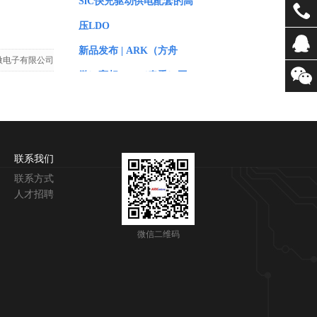
SiC快充驱动供电配套的高
压LDO
新品发布 | ARK（方舟
微电子有限公司
微）亮相2026（春季）亚
洲充电展，诚邀见证
方舟微推出超高阈值特性
器件
联系我们
DMZ1015E/DMX1015E，
联系方式
人才招聘
适用于稳压供电场景
展会邀请 | ARK(方舟微)邀
微信二维码
请您观展-“AUTO TECH
China & APSME”
立创直播邀请 I ARK（方