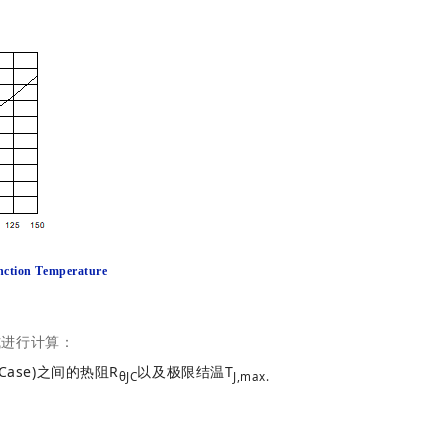
unction Temperature
式进行计算：
-Case)之间的热阻R
以及极限结温T
θJC
J,max.