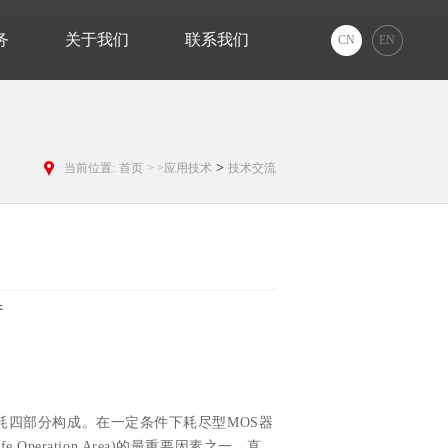
务
关于我们
联系我们
CN
EN
>
当前位置:
首页
>
>应用技术
技术交流
件
耗四部分构成。在一定条件下耗尽型MOS器
peration Area)的最重要因素之一，直