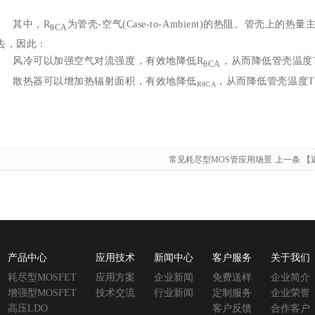
其中，R
为管壳-空气(Case-to-Ambient)的热阻。管壳
θCA
去，因此：
风冷可以加强空气对流强度，有效地降低R
，从而降低管壳温度
θCA
散热器可以增加热辐射面积，有效地降低
，从而降低管壳温度T
RθCA
常见耗尽型MOS管应用场景
上一条
【
产品中心
应用技术
新闻中心
客户服务
关于我们
耗尽型MOSFET
应用方案
企业新闻
免费送样
企业简介
增强型MOSFET
技术交流
行业新闻
定制服务
企业荣誉
高压LDO
客户反馈
合作客户