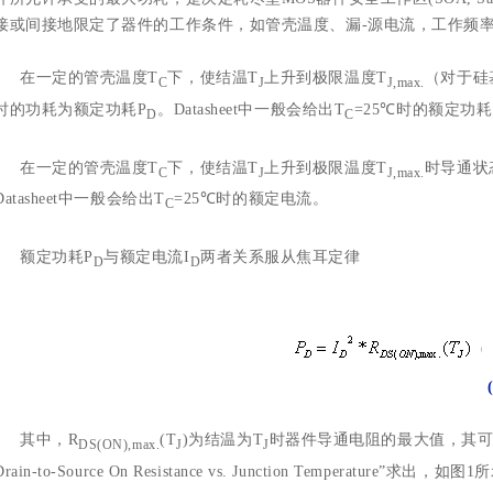
接或间接地限定了器件的工作条件，如管壳温度、漏-源电流，工作频
在一定的管壳温度T
下，使结温T
上升到极限温度T
（对于硅
C
J
J,max.
时的功耗为额定功耗P
。Datasheet中一般会给出T
=25℃时的额定功
D
C
在一定的管壳温度T
下，使结温T
上升到极限温度T
时导通状
C
J
J,max.
Datasheet中一般会给出T
=25℃时的额定电流。
C
额定功耗P
与额定电流I
两者关系服从焦耳定律
D
D
其中，R
(T
)为结温为T
时器件导通电阻的最大值，其可以根据
DS(ON),max.
J
J
Drain-to-Source On Resistance vs. Junction Temperature”求出，如图