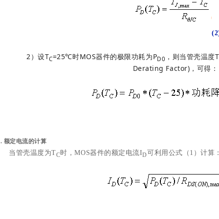
(2
2）设T
=25℃时MOS器件的极限功耗为P
，则当管壳温度
C
D
0
Derating Factor)，可得：
2.
额定电流的计算
当管壳温度为T
时，MOS器件的额定电流I
可利用公式（1）计算
C
D