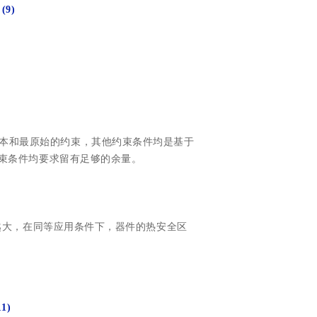
(9)
)是最根本和最原始的约束，其他约束条件均是基于
束条件均要求留有足够的余量。
越大，在同等应用条件下，器件的热安全区
。
11)