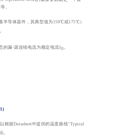
率等。
基半导体器件，其典型值为150℃或175℃）
耗。
态的漏-源连续电流为额定电流I
。
D
(1)
Datasheet中提供的温度曲线“Typical
1所示。