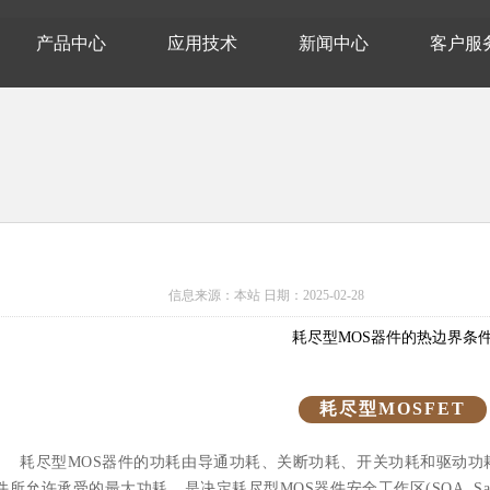
产品中心
应用技术
新闻中心
客户服
信息来源：本站 日期：
2025-02-28
耗尽型MOS器件的热边界条
耗
尽
型MOSFET
耗尽型MOS器件的功耗由导通功耗、关断功耗、开关功耗和驱动功
件所允许承受的最大功耗，是决定耗尽型MOS器件安全工作区(SOA, Safe O