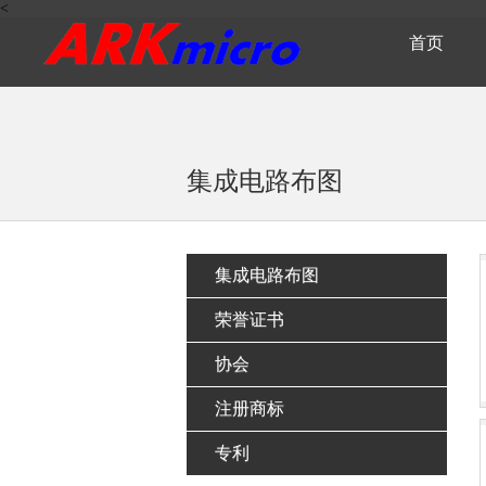
<
首页
集成电路布图
集成电路布图
荣誉证书
协会
注册商标
专利