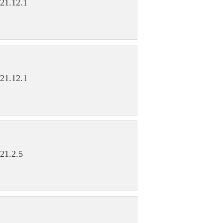
.12.1
.12.1
.2.5