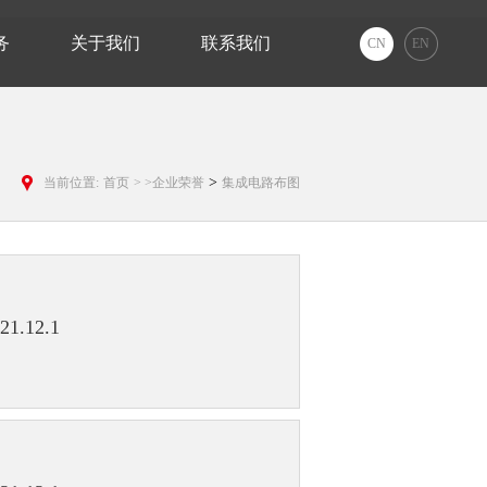
务
关于我们
联系我们
CN
EN
>
当前位置:
首页
>
>企业荣誉
集成电路布图
.12.1