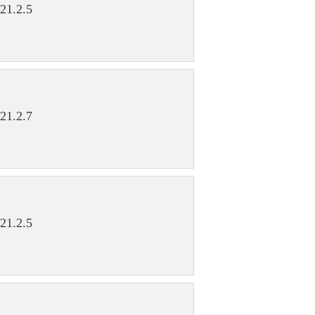
.2.5
.2.7
.2.5