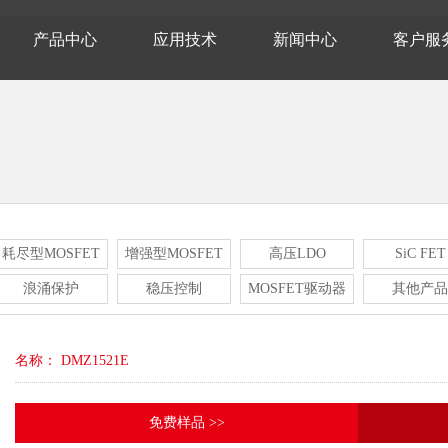
产品中心
应用技术
新闻中心
客户服
耗尽型MOSFET
增强型MOSFET
高压LDO
SiC FET
浪涌保护
稳压控制
MOSFET驱动器
其他产品
名称： DMZ1521E
免费样品 >>