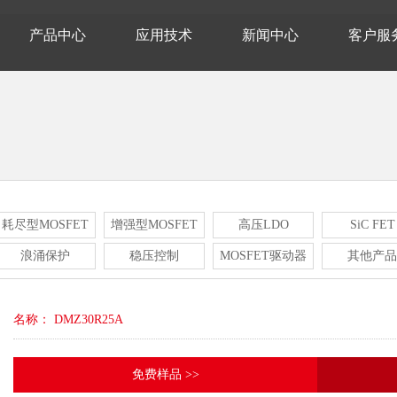
产品中心
应用技术
新闻中心
客户服
耗尽型MOSFET
增强型MOSFET
高压LDO
SiC FET
浪涌保护
稳压控制
MOSFET驱动器
其他产品
名称： DMZ30R25A
免费样品 >>