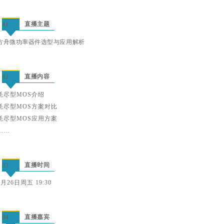
直播主题
01
方舟微功率器件选型与应用解析
直播内容
02
耗尽型MOS介绍
耗尽型MOS方案对比
耗尽型MOS应用方案
……
直播时间
03
9月26日周五 19:30
直播嘉宾
04