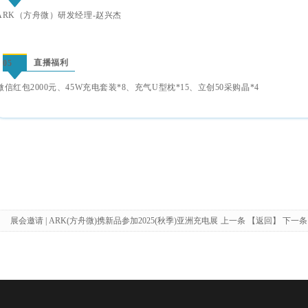
ARK（方舟微）研发经理-赵兴杰
直播福利
05
微信红包2000元、45W充电套装*8、充气U型枕*15、立创50采购晶*4
展会邀请 | ARK(方舟微)携新品参加2025(秋季)亚洲充电展
上一条
【返回】
下一条
ARK(方舟微)邀请您观展-“AUTO TECH China & APSME”