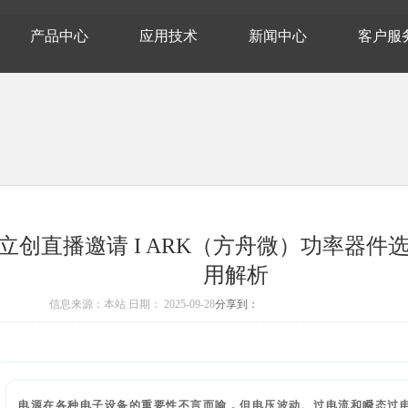
产品中心
应用技术
新闻中心
客户服
立创直播邀请 I ARK（方舟微）功率器件
用解析
信息来源：本站 日期：
2025-09-28
分享到：
电源在各种电子设备的重要性不言而喻，但电压波动、过电流和瞬态过