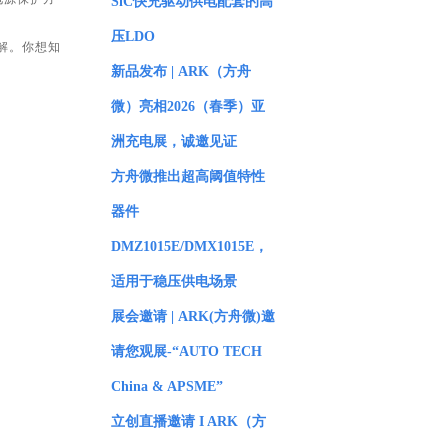
SiC快充驱动供电配套的高
压LDO
解。你想知
新品发布 | ARK（方舟
微）亮相2026（春季）亚
洲充电展，诚邀见证
方舟微推出超高阈值特性
器件
DMZ1015E/DMX1015E，
适用于稳压供电场景
展会邀请 | ARK(方舟微)邀
请您观展-“AUTO TECH
China & APSME”
立创直播邀请 I ARK（方