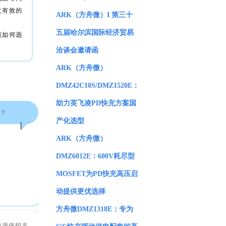
之有效的
ARK（方舟微）I 第三十
五届哈尔滨国际经济贸易
该如何选
洽谈会邀请函
ARK（方舟微）
DMZ42C10S/DMZ1520E：
助力英飞凌PD快充方案国
？
产化选型
ARK（方舟微）
DMZ6012E：600V耗尽型
MOSFET为PD快充高压启
动提供更优选择
方舟微DMZ1318E：专为
电源保护方