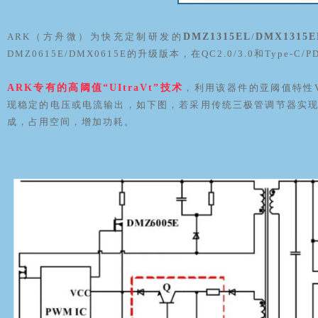
ARK（方舟微）
为快充定制研发
的
DMZ1315EL
/
DMX1315E
DMZ0615E/DMX0615E的升级版本，在QC2.0/3.0和Typ
ARK专有的高阈值“UItraVt”技术
，利用该器件的亚阈值特性VGS
现稳定的电压或电流输出，如下图，若采用传统三极管调节器实现P
成，占用空间，增加功耗。